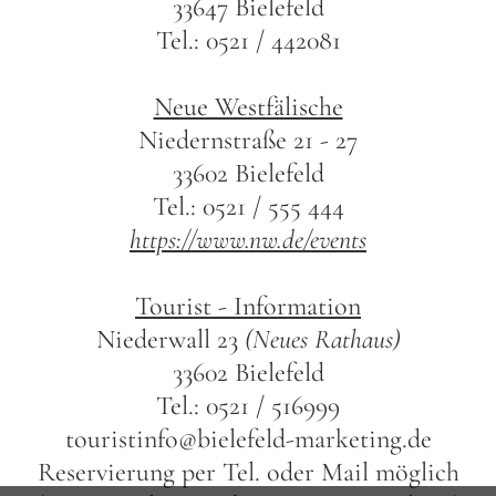
33647 Bielefeld
Tel.: 0521 / 442081
Neue Westfälische
Niedernstraße 21 - 27
33602 Bielefeld
Tel.: 0521 / 555 444
https://www.nw.de/events
Tourist - Information
Niederwall 23
(Neues Rathaus)
33602 Bielefeld
Tel.: 0521 / 516999
touristinfo@bielefeld-marketing.de
Reservierung per Tel. oder Mail möglich